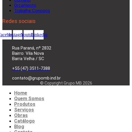
Orçamento
Trabalhe Conosco
Redes sociais
Facebook
Instagram
Youtube
Linkedin
Rua Paraná, nº 2832
Bairro: Vila Nova
Barra Velha / SC
+55 (47) 3511-7388
contato@grupomb.ind.br
© Copyright Grupo MB 2026
Home
Quem Somos
Produtos
Serviços
Obras
Catálogo
Blog