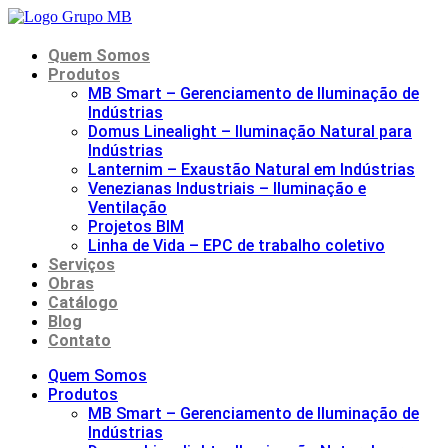
Ir
para
o
Quem Somos
conteúdo
Produtos
MB Smart – Gerenciamento de Iluminação de
Indústrias
Domus Linealight – Iluminação Natural para
Indústrias
Lanternim – Exaustão Natural em Indústrias
Venezianas Industriais – Iluminação e
Ventilação
Projetos BIM
Linha de Vida – EPC de trabalho coletivo
Serviços
Obras
Catálogo
Blog
Contato
Quem Somos
Produtos
MB Smart – Gerenciamento de Iluminação de
Indústrias