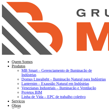
Ir
para
o
conteúdo
Quem Somos
Produtos
MB Smart – Gerenciamento de Iluminação de
Indústrias
Domus Linealight – Iluminação Natural para Indústrias
Lanternim – Exaustão Natural em Indústrias
Venezianas Industriais – Iluminação e Ventilação
Projetos BIM
Linha de Vida – EPC de trabalho coletivo
Serviços
Obras