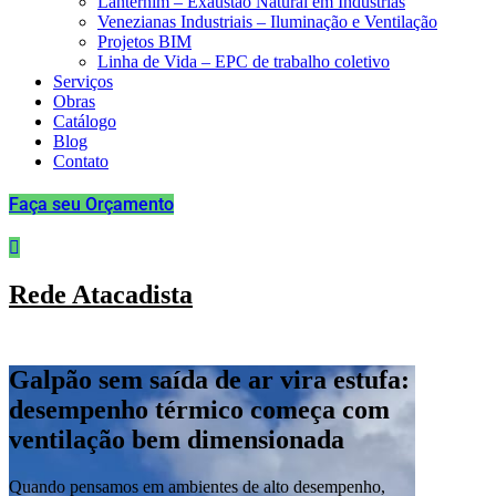
Lanternim – Exaustão Natural em Indústrias
Venezianas Industriais – Iluminação e Ventilação
Projetos BIM
Linha de Vida – EPC de trabalho coletivo
Serviços
Obras
Catálogo
Blog
Contato
Faça seu Orçamento
Rede Atacadista
Galpão sem saída de ar vira estufa:
desempenho térmico começa com
ventilação bem dimensionada
Quando pensamos em ambientes de alto desempenho,