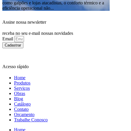
como galpões e lojas atacadistas, o conforto térmico e a
eficiência operacional não...
Assine nossa newsletter
receba no seu e-mail nossas novidades
Email
Cadastrar
Acesso rápido
Home
Produtos
Serviços
Obras
Blog
Catálogo
Contato
Orçamento
Trabalhe Conosco
Home