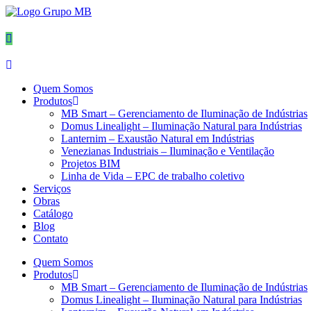
Ir
para
o
conteúdo
Quem Somos
Produtos
MB Smart – Gerenciamento de Iluminação de Indústrias
Domus Linealight – Iluminação Natural para Indústrias
Lanternim – Exaustão Natural em Indústrias
Venezianas Industriais – Iluminação e Ventilação
Projetos BIM
Linha de Vida – EPC de trabalho coletivo
Serviços
Obras
Catálogo
Blog
Contato
Quem Somos
Produtos
MB Smart – Gerenciamento de Iluminação de Indústrias
Domus Linealight – Iluminação Natural para Indústrias