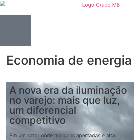
Economia de energia
A nova era da iluminação
no varejo: mais que luz,
um diferencial
competitivo
Em um setor onde margens apertadas e alta