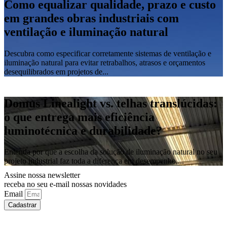
Como equalizar qualidade, prazo e custo
em grandes obras industriais com
ventilação e iluminação natural
Descubra como especificar corretamente sistemas de ventilação e
iluminação natural para evitar retrabalhos, atrasos e orçamentos
desequilibrados em projetos de...
Domus Linealight vs. telhas translúcidas:
o que entrega mais eficiência
luminotécnica e durabilidade?
Entenda por que a escolha da solução de iluminação natural no seu
projeto industrial faz toda a diferença em desempenho,...
Assine nossa newsletter
receba no seu e-mail nossas novidades
Email
Cadastrar