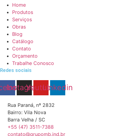
Home
Produtos
Serviços
Obras
Blog
Catálogo
Contato
Orçamento
Trabalhe Conosco
Redes sociais
cebook
Instagram
Youtube
Linkedin
Rua Paraná, nº 2832
Bairro: Vila Nova
Barra Velha / SC
+55 (47) 3511-7388
contato@grupomb.ind.br