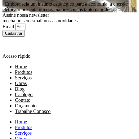
Embora seja um insumo estratégico para a economia, a energia
elétrica representa um dos maiores custos tanto da indústria...
Assine nossa newsletter
receba no seu e-mail nossas novidades
Email
Cadastrar
Acesso rápido
Home
Produtos
Serviços
Obras
Blog
Catálogo
Contato
Orçamento
Trabalhe Conosco
Home
Produtos
Serviços
Obras