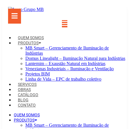
Ir
para
o
conteúdo
QUEM SOMOS
PRODUTOS
MB Smart – Gerenciamento de Iluminação de
Indústrias
Domus Linealight – Iluminação Natural para Indústrias
Lanternim – Exaustão Natural em Indústrias
Venezianas Industriais – Iluminação e Ventilação
Projetos BIM
Linha de Vida – EPC de trabalho coletivo
SERVIÇOS
OBRAS
CATÁLOGO
BLOG
CONTATO
QUEM SOMOS
PRODUTOS
MB Smart – Gerenciamento de Iluminação de