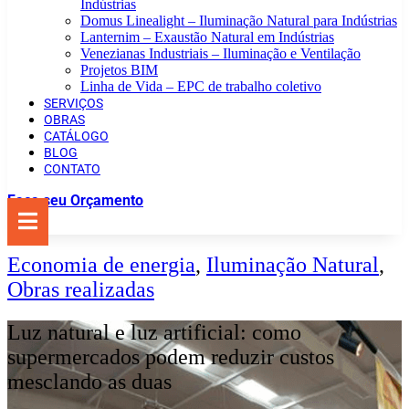
Indústrias
Domus Linealight – Iluminação Natural para Indústrias
Lanternim – Exaustão Natural em Indústrias
Venezianas Industriais – Iluminação e Ventilação
Projetos BIM
Linha de Vida – EPC de trabalho coletivo
SERVIÇOS
OBRAS
CATÁLOGO
BLOG
CONTATO
Faça seu Orçamento
Economia de energia
,
Iluminação Natural
,
Obras realizadas
Luz natural e luz artificial: como
supermercados podem reduzir custos
mesclando as duas