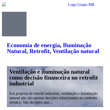
Economia de energia
,
Iluminação
Natural
,
Retrofit
,
Ventilação natural
Ventilação e iluminação natural
como decisão financeira no retrofit
industrial
Em projetos de retrofit industrial, ventilação e iluminação
natural não são apenas decisões relacionadas ao conforto
térmico. São decisões que...