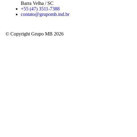
Barra Velha / SC
+55 (47) 3511-7388
contato@grupomb.ind.br
© Copyright Grupo MB 2026
Home
Quem Somos
Produtos
Serviços
Obras
Catálogo