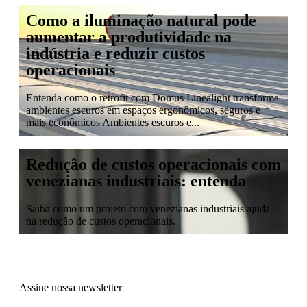
Como a iluminação natural pode
aumentar a produtividade na
indústria e reduzir custos
operacionais
Entenda como o retrofit com Domus Linealight transforma
ambientes escuros em espaços ergonômicos, seguros e
mais econômicos Ambientes escuros e...
Redução de custos operacionais com
venezianas industriais: entenda
Saiba como um projeto com venezianas industriais ajuda
na redução de custos operacionais.
Assine nossa newsletter