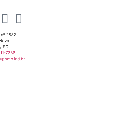
 nº 2832
 Nova
 / SC
511-7388
upomb.ind.br