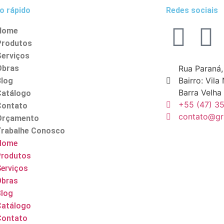
o rápido
Redes sociais
Home
Produtos
Serviços
Obras
Rua Paraná,
Bairro: Vila
Blog
Barra Velha
Catálogo
+55 (47) 3
Contato
contato@gr
Orçamento
Trabalhe Conosco
Home
Produtos
erviços
Obras
Blog
Catálogo
Contato