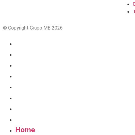
© Copyright Grupo MB 2026
Home
Quem Somos
Produtos
Serviços
Obras
Catálogo
Blog
Contato
Home