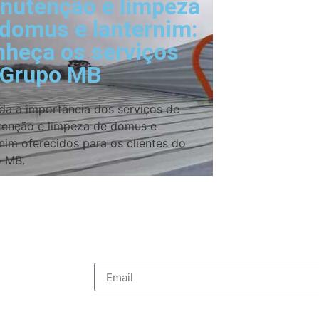
nutenção e limpeza
 domus e lanternim:
nheça os serviços
 Grupo MB
da a importância dos serviços de
enção e limpeza de domus e
rnim oferecidos para os clientes do
 MB.