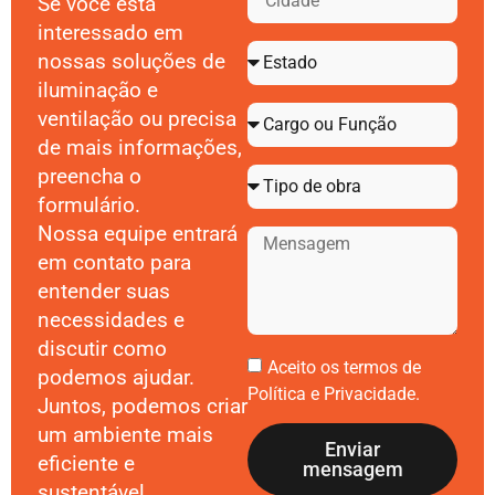
Se você está
interessado em
nossas soluções de
iluminação e
ventilação ou precisa
de mais informações,
preencha o
formulário.
Nossa equipe entrará
em contato para
entender suas
necessidades e
discutir como
Aceito os termos de
podemos ajudar.
Política e Privacidade
.
Juntos, podemos criar
um ambiente mais
Enviar
eficiente e
mensagem
sustentável.