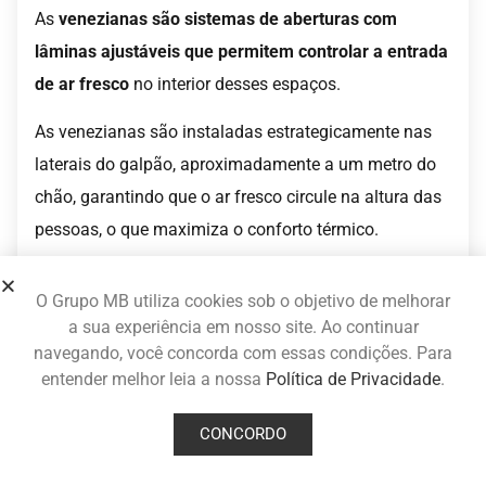
As
venezianas são sistemas de aberturas com
lâminas ajustáveis que permitem controlar a entrada
de ar fresco
no interior desses espaços.
As venezianas são instaladas estrategicamente nas
laterais do galpão, aproximadamente a um metro do
chão, garantindo que o ar fresco circule na altura das
pessoas, o que maximiza o conforto térmico.
O
Grupo MB
é uma empresa conhecida por sua
O Grupo MB utiliza cookies sob o objetivo de melhorar
expertise em sistemas de
ventilação natural
, e seus
a sua experiência em nosso site. Ao continuar
produtos frequentemente incluem as venezianas
navegando, você concorda com essas condições. Para
como parte da solução. Aqui estão algumas
entender melhor leia a nossa
Política de Privacidade
.
características e o
funcionamento das venezianas
:
CONCORDO
aletas ajustáveis
— a presença de aletas