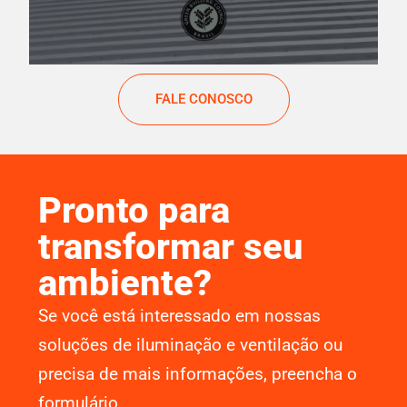
FALE CONOSCO
Pronto para
transformar seu
ambiente?
Se você está interessado em nossas
soluções de iluminação e ventilação ou
precisa de mais informações, preencha o
formulário.