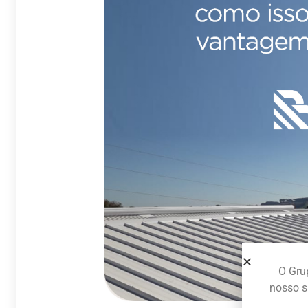
O Grup
nosso s