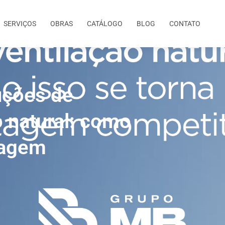
SERVIÇOS
OBRAS
CATÁLOGO
BLOG
CONTATO
uções de
o natural: como
tagem