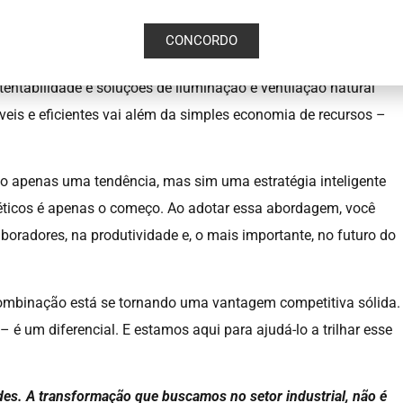
CONCORDO
desempenho da sua empresa, mas também contribuir para um
tentabilidade e soluções de iluminação e ventilação natural
veis e eficientes vai além da simples economia de recursos –
ão apenas uma tendência, mas sim uma estratégia inteligente
géticos é apenas o começo. Ao adotar essa abordagem, você
oradores, na produtividade e, o mais importante, no futuro do
combinação está se tornando uma vantagem competitiva sólida.
 é um diferencial. E estamos aqui para ajudá-lo a trilhar esse
des.
A transformação que buscamos no setor industrial, não é