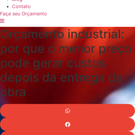
Contato
Faça seu Orçamento
Orçamento industrial:
por que o menor preço
pode gerar custos
depois da entrega da
obra