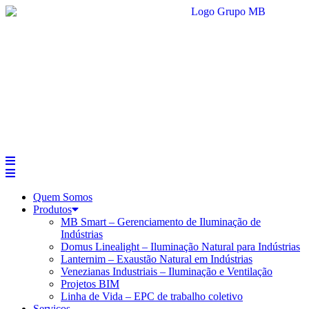
Ir
para
o
conteúdo
Quem Somos
Produtos
MB Smart – Gerenciamento de Iluminação de
Indústrias
Domus Linealight – Iluminação Natural para Indústrias
Lanternim – Exaustão Natural em Indústrias
Venezianas Industriais – Iluminação e Ventilação
Projetos BIM
Linha de Vida – EPC de trabalho coletivo
Serviços