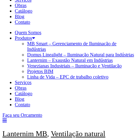
Obras
Catálogo
Blog
Contato
Quem Somos
Produtos
MB Smart – Gerenciamento de Iluminação de
Indústrias
Domus Linealight – Iluminação Natural para Indústrias
Lanternim – Exaustão Natural em Indústrias
Venezianas Industriais – Iluminação e Ventilação
Projetos BIM
Linha de Vida – EPC de trabalho coletivo
Serviços
Obras
Catálogo
Blog
Contato
Faça seu Orçamento
Lanternim MB
,
Ventilação natural