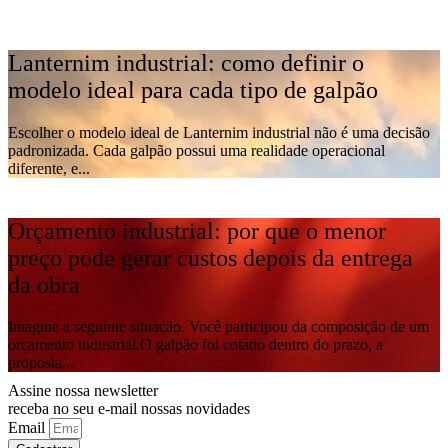
Lanternim industrial: como definir o
modelo ideal para cada tipo de galpão
Escolher o modelo ideal de Lanternim industrial não é uma decisão
padronizada. Cada galpão possui uma realidade operacional
diferente, e...
Orçamento industrial: por que o menor
preço pode gerar custos depois da entrega
da obra
Imagine a seguinte situação. Você participou da composição de um
orçamento industrial.O galpão foi cotado dentro do prazo, a
proposta...
Assine nossa newsletter
receba no seu e-mail nossas novidades
Email