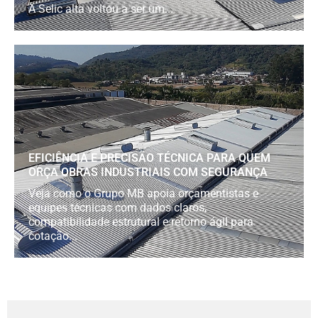
A Selic alta voltou a ser um...
EFICIÊNCIA E PRECISÃO TÉCNICA PARA QUEM
ORÇA OBRAS INDUSTRIAIS COM SEGURANÇA
Veja como o Grupo MB apoia orçamentistas e
equipes técnicas com dados claros,
compatibilidade estrutural e retorno ágil para
cotação...