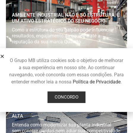
AMBIENTE INDUSTRIAL NÃO É SÓ ESTRUTURA, É
UM ATIVO ESTRATÉGICO DO SEU NEGÓCIO
Como a estrutura do seu galpão pode influenciar
resultados, engajamento da equipe e até a
reputação da sua marca Quando...
O Grupo MB utiliza cookies sob o objetivo de melhorar
a sua experiência em nosso site. Ao continuar
navegando, você concorda com essas condições. Para
entender melhor leia a nossa
Política de Privacidade
.
CONCORDO
CRÉDITO CARO, OBRAS TRAVADAS: POR QUE O
RETROFIT É A MELHOR DECISÃO COM A SELIC
ALTA
Entenda como modernizar sua planta industrial
sem contrair dívidas nem adiar sua competitividade