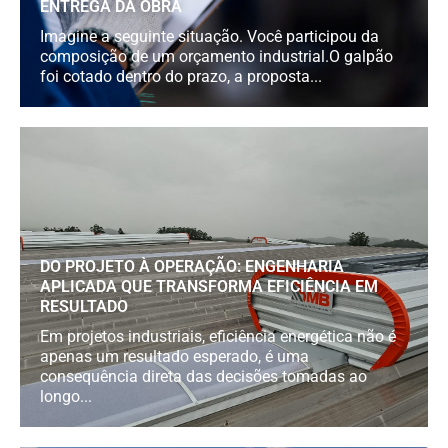
ENTREGA DA OBRA
Imagine a seguinte situação. Você participou da
composição de um orçamento industrial.O galpão
foi cotado dentro do prazo, a proposta...
DO PROJETO À OPERAÇÃO: ENGENHARIA
APLICADA QUE TRANSFORMA EFICIÊNCIA EM
RESULTADO
Em projetos industriais, eficiência energética não é
apenas um resultado esperado, é uma
consequência direta das decisões tomadas ao
longo...